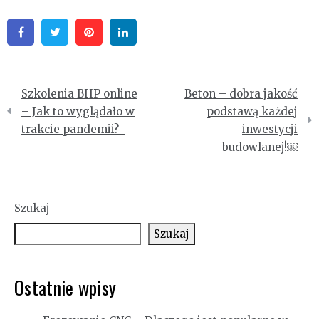
Facebook
Twitter
Pinterest
Linkedin
Nawigacja
Szkolenia BHP online
Beton – dobra jakość
wpisu
– Jak to wyglądało w
podstawą każdej
trakcie pandemii?
inwestycji
budowlanej!￼
Szukaj
Szukaj
Ostatnie wpisy