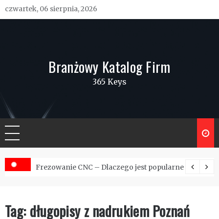
Skip
czwartek, 06 sierpnia, 2026
to
content
Branżowy Katalog Firm
365 Keys
wacja wysypisk
Frezowanie CNC – Dlaczego jest popularne w Polsce?
Tag:
długopisy z nadrukiem Poznań