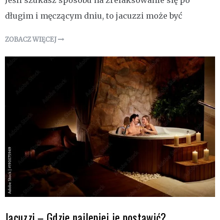
Jeśli szukasz sposobu na zrelaksowanie się po
długim i męczącym dniu, to jacuzzi może być
ZOBACZ WIĘCEJ
Jacuzzi – Gdzie najlepiej je postawić?