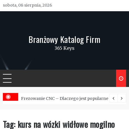
Skip
sobota, 08 sierpnia, 2026
to
content
Branżowy Katalog Firm
365 Keys
wacja wysypisk
Frezowanie CNC – Dlaczego jest popularne w Polsce?
Tag:
kurs na wózki widłowe mogilno