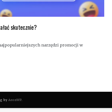
ałać skutecznie?
ajpopularniejszych narzędzi promocji w
ag by
AeonWP
.