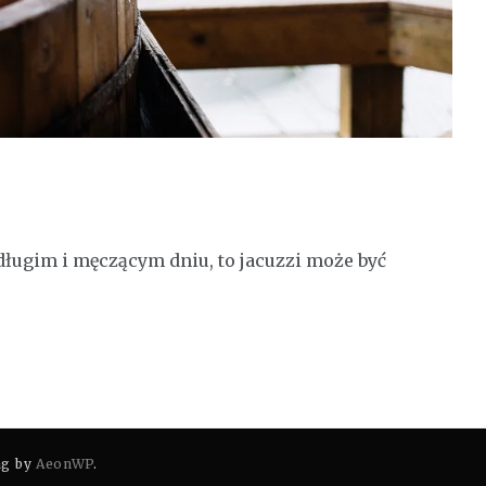
długim i męczącym dniu, to jacuzzi może być
ag by
AeonWP
.