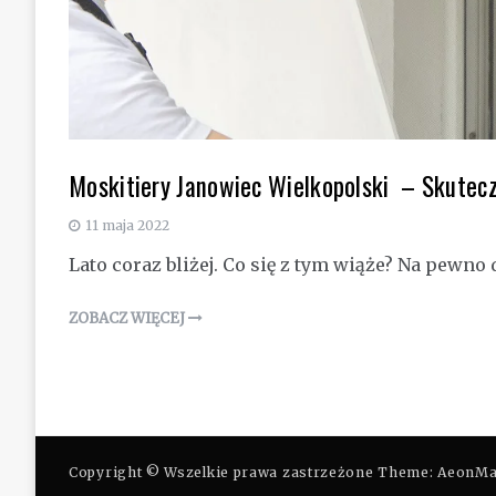
Moskitiery Janowiec Wielkopolski – Skutec
11 maja 2022
Lato coraz bliżej. Co się z tym wiąże? Na pewno
ZOBACZ WIĘCEJ
Copyright © Wszelkie prawa zastrzeżone Theme: AeonM