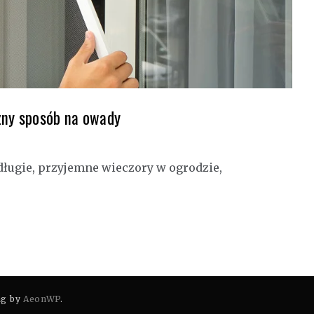
zny sposób na owady
 długie, przyjemne wieczory w ogrodzie,
ag by
AeonWP
.