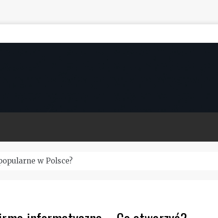
yglądało w trakcie pandemii?
 firma informatyczna – Co otworzyć?