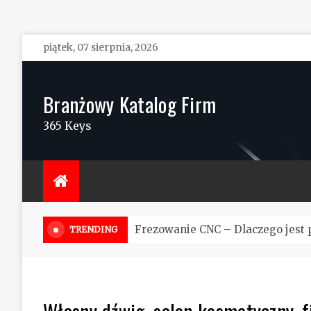
Skip
piątek, 07 sierpnia, 2026
to
content
Branżowy Katalog Firm
365 Keys
Szkolenia BHP online – Jak to w
TRENDING
Własny dźwig, salon kosmetyczny,