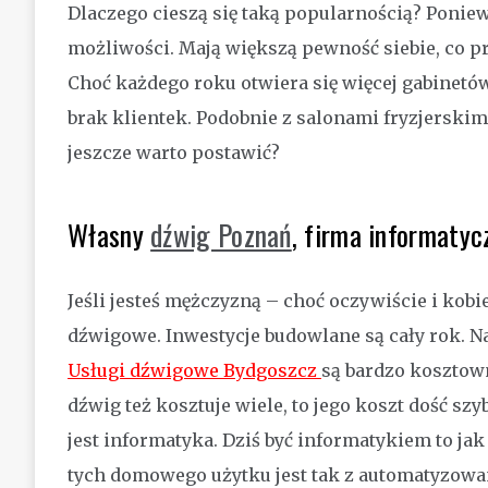
Dlaczego cieszą się taką popularnością? Ponie
możliwości. Mają większą pewność siebie, co pr
Choć każdego roku otwiera się więcej gabinetó
brak klientek. Podobnie z salonami fryzjerskimi.
jeszcze warto postawić?
Własny
dźwig Poznań
, firma informatyc
Jeśli jesteś mężczyzną – choć oczywiście i kob
dźwigowe. Inwestycje budowlane są cały rok. Na
Usługi dźwigowe Bydgoszcz
są bardzo kosztown
dźwig też kosztuje wiele, to jego koszt dość sz
jest informatyka. Dziś być informatykiem to ja
tych domowego użytku jest tak z automatyzowany