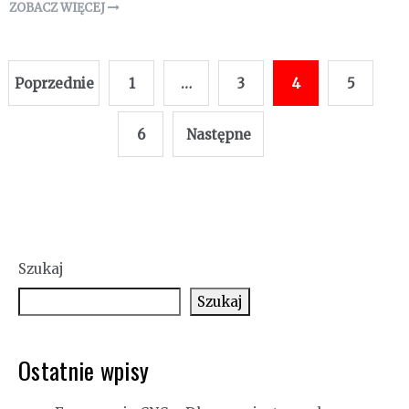
ZOBACZ WIĘCEJ
Stronicowanie
Poprzednie
1
…
3
4
5
wpisów
6
Następne
Szukaj
Szukaj
Ostatnie wpisy