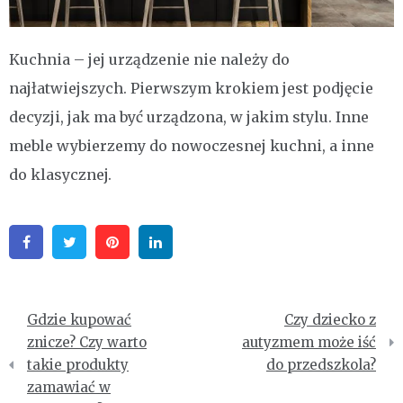
Kuchnia – jej urządzenie nie należy do
najłatwiejszych. Pierwszym krokiem jest podjęcie
decyzji, jak ma być urządzona, w jakim stylu. Inne
meble wybierzemy do nowoczesnej kuchni, a inne
do klasycznej.
Facebook
Twitter
Pinterest
Linkedin
Nawigacja
Gdzie kupować
Czy dziecko z
wpisu
znicze? Czy warto
autyzmem może iść
takie produkty
do przedszkola?
zamawiać w