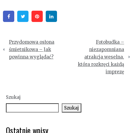
Facebook
Twitter
Pinterest
Linkedin
Nawigacja
Przydomowa osłona
Fotobudka –
wpisu
śmietnikowa – Jak
niezapomniana
powinna wyglądać?
atrakcja weselna,
która rozkręci każdą
imprezę
Szukaj
Szukaj
Ostatnie wpisy