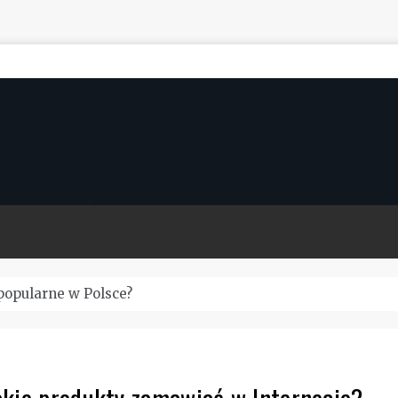
lenia BHP online – Jak to wyglądało w trakcie pandemii?
akie produkty zamawiać w Internecie?