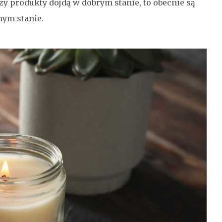
y produkty dojdą w dobrym stanie, to obecnie są
nym stanie.