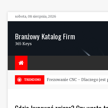
Skip
sobota, 08 sierpnia, 2026
to
content
Branżowy Katalog Firm
365 Keys
Szko
TRENDING
Gdzie kupować znicze? Czy warto t